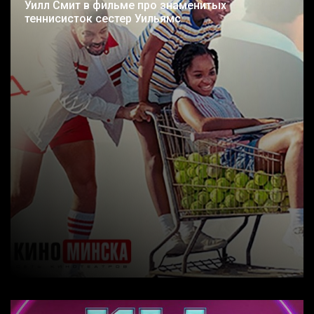
Уилл Смит в фильме про знаменитых
теннисисток сестер Уильямс