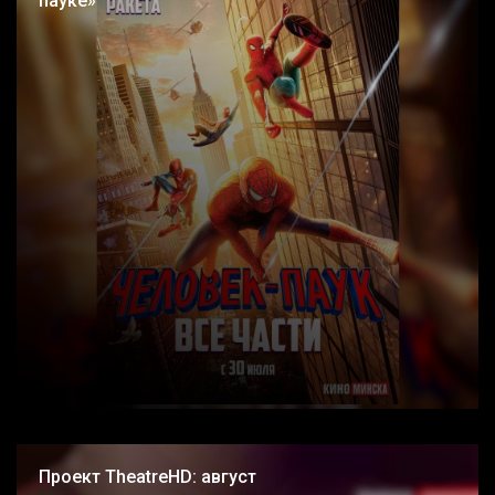
пауке»
Проект TheatreHD: август