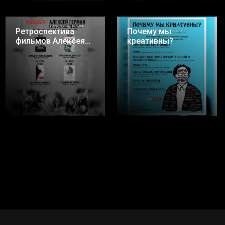
Ретроспектива
Почему мы
фильмов Алексея
креативны?
Германа в
кинотеатре
«Ракета»