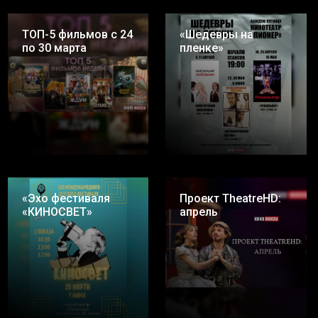
ТОП-5 фильмов с 24
«Шедевры на
по 30 марта
пленке»
«Эхо фестиваля
Проект TheatreHD:
«КИНОСВЕТ»
апрель