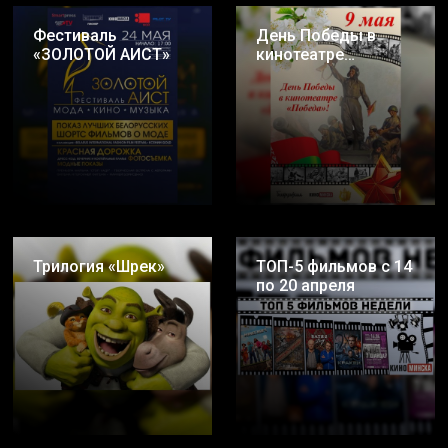
Фестиваль
День Победы в
«‎ЗОЛОТОЙ АИСТ»
кинотеатре
«Победа»
Трилогия «Шрек»
ТОП-5 фильмов с 14
по 20 апреля