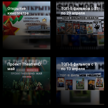
Открытие
ТОП-5 фильмов с 21
кинотеатра
по 29 апреля
«Москва»!
Проект TheatreHD:
ТОП-5 фильмов с 7
май
по 13 апреля