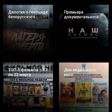
Дилогия о геноциде
Премьера
белорусского
документального
народа
фильма «НАШ
КОСМОС»
ТОП-5 фильмов с 17
Дни индийского
по 23 марта
кино