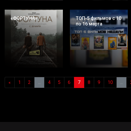
«ФОРТУНА»
ТОП-5 фильмов с 10
по 16 марта
«
1
2
...
4
5
6
7
8
9
10
...