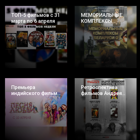
ТОП-5 фильмов с 31
МЕМОРИАЛЬНЫЕ
марта по 6 апреля
КОМПЛЕКСЫ
БЕЛАРУСИ - 2
Премьера
Ретроспектива
индийского фильма
фильмов Андрея
«Песня любви»
Тарковского в
кинотеатре
«Ракета»