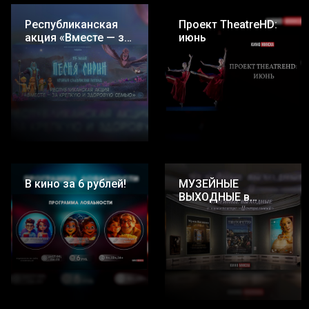
Республиканская
Проект TheatreHD:
акция «Вместе — за
июнь
крепкую и
здоровую семью»
В кино за 6 рублей!
МУЗЕЙНЫЕ
ВЫХОДНЫЕ в
кинотеатре
«Центральный»