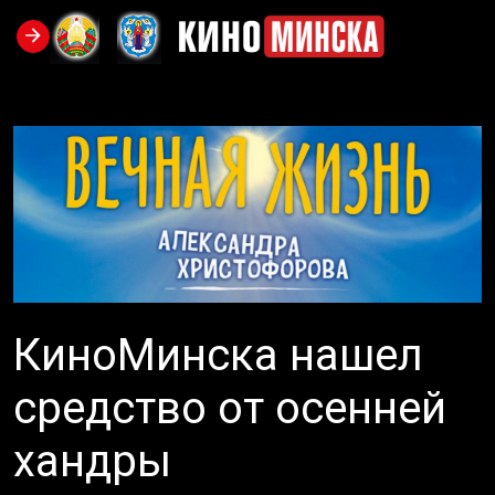
КиноМинска нашел
средство от осенней
хандры