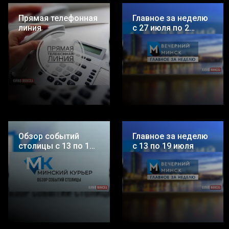
Прямая телефонная
Главное за неделю
линия
с 27 июля по 2
августа
Обзор событий
Главное за неделю
столицы с 13 по 19
с 13 по 19 июля
июля