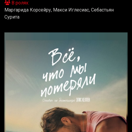
В ролях:
Маргарида Корсейру, Макси Иглесиас, Себастьян
Cурита