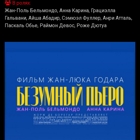
В ролях:
Жан-Поль Бельмондо, Анна Карина, Грациэлла
Гальвани, Айша Абадир, Сэмюэл Фуллер, Анри Атталь,
Паскаль Обье, Раймон Девос, Роже Дютуа