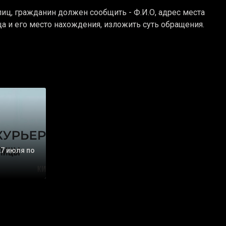
иц, гражданин должен сообщить - Ф.И.О, адрес места
а и его место нахождения, изложить суть обращения.
27 июля по