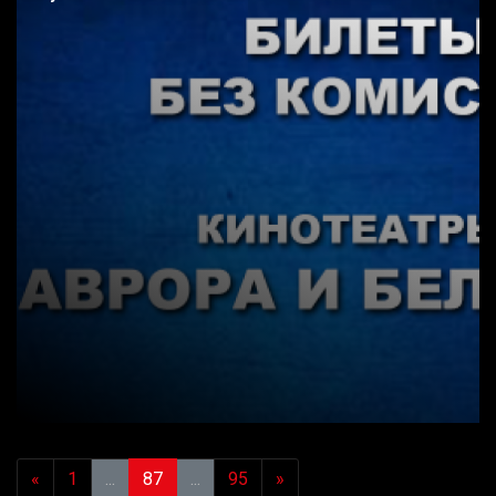
«
1
...
87
...
95
»